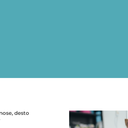
nose, desto
.