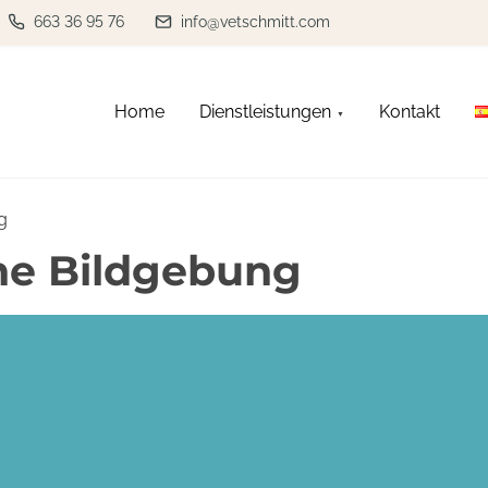
663 36 95 76
info@vetschmitt.com
Home
Dienstleistungen
Kontakt
g
he Bildgebung