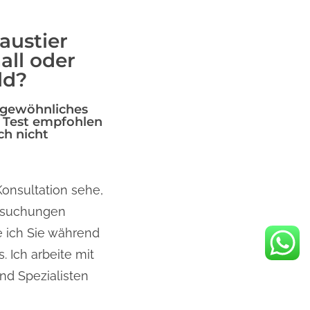
austier
all oder
ld?
gewöhnliches
n Test empfohlen
ch nicht
onsultation sehe,
rsuchungen
e ich Sie während
 Ich arbeite mit
nd Spezialisten
naue Diagnose