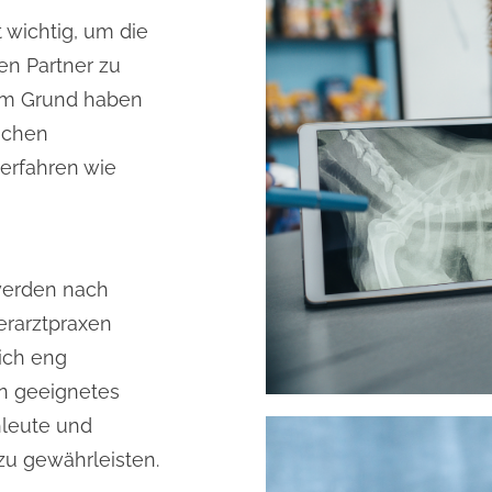
 wichtig, um die
en Partner zu
em Grund haben
lichen
erfahren wie
werden nach
erarztpraxen
ich eng
n geeignetes
hleute und
zu gewährleisten.