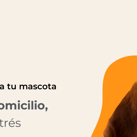
ra tu mascota
omicilio,
trés