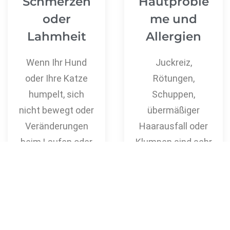
Schmerzen
Hautproble
oder
me und
Lahmheit
Allergien
Wenn Ihr Hund
Juckreiz,
oder Ihre Katze
Rötungen,
humpelt, sich
Schuppen,
nicht bewegt oder
übermäßiger
Veränderungen
Haarausfall oder
beim Laufen oder
Klumpen sind sehr
Springen zeigt,
häufige Gründe für
liegt
eine Konsultation.
möglicherweise
eine Verletzung
oder ein