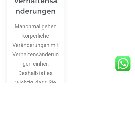
Verhaltensä
nderungen
Manchmal gehen
körperliche
Veränderungen mit
Verhaltensänderun
gen einher.
Deshalb ist es
wichtig, dass Sie
beobachten und
sich beraten
lassen, wenn Sie
etwas
Ungewöhnliches