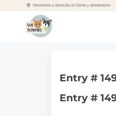
S
Veterinario a domicilio en Denia y alrededores
a
l
t
a
r
a
l
c
Entry # 14
o
n
t
Entry # 14
e
n