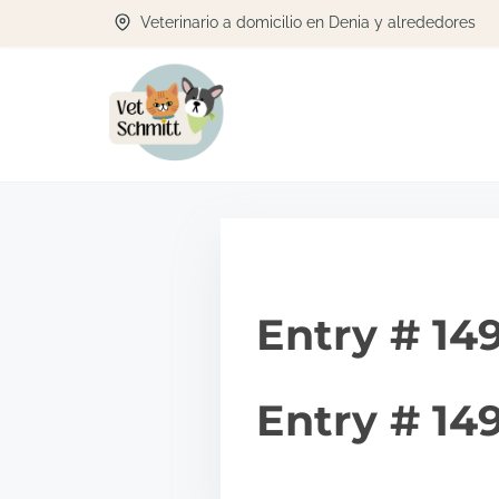
S
Veterinario a domicilio en Denia y alrededores
a
l
t
a
r
a
l
c
Entry # 14
o
n
t
Entry # 14
e
n