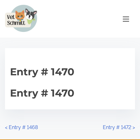
S
a
l
t
a
r
a
l
Entry # 1470
c
o
Entry # 1470
n
t
e
n
i
N
<
Entry # 1468
Entry # 1472
>
d