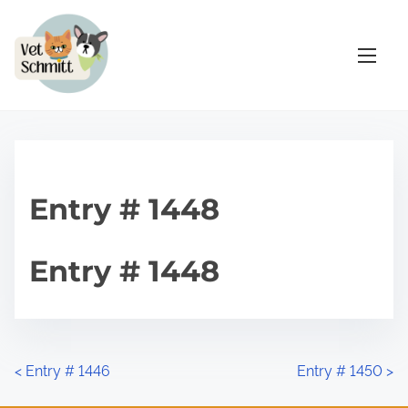
S
a
l
t
a
r
a
l
Entry # 1448
c
o
Entry # 1448
n
t
e
n
i
N
<
Entry # 1446
Entry # 1450
>
d