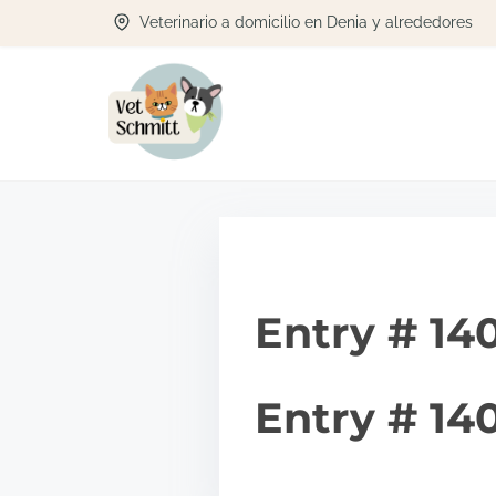
S
Veterinario a domicilio en Denia y alrededores
a
l
t
a
r
a
l
c
Entry # 14
o
n
t
Entry # 14
e
n